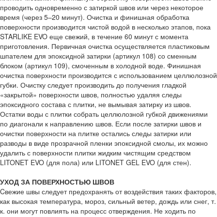
проводить одновременно с затиркой швов или через некоторое
время (через 5–20 минут). Очистка и финишная обработка
поверхности производится чистой водой в несколько этапов, пока
STARLIKE EVO еще свежий, в течение 60 минут с момента
приготовления. Первичная очистка осуществляется пластиковым
шпателем для эпоксидной затирки (артикул 108) со сменным
блоком (артикул 109), смоченным в холодной воде. Финишная
очистка поверхности производится с использованием целлюлозной
губки. Очистку следует производить до получения гладкой
«закрытой» поверхности швов, полностью удаляя следы
эпоксидного состава с плитки, не вымывая затирку из швов.
Остатки воды с плитки собрать целлюлозной губкой движениями
по диагонали к направлению швов. Если после затирки швов и
очистки поверхности на плитке остались следы затирки или
разводы в виде прозрачной пленки эпоксидной смолы, их можно
удалить с поверхности плитки жидким чистящим средством
LITONET EVO (для пола) или LITONET GEL EVO (для стен).
УХОД ЗА ПОВЕРХНОСТЬЮ ШВОВ
Cвежие швы следует предохранять от воздействия таких факторов,
как высокая температура, мороз, сильный ветер, дождь или снег, т.
к. они могут повлиять на процесс отверждения. Не ходить по