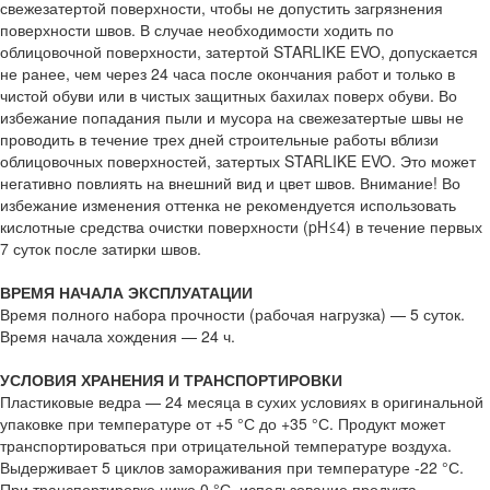
свежезатертой поверхности, чтобы не допустить загрязнения
поверхности швов. В случае необходимости ходить по
облицовочной поверхности, затертой STARLIKE EVO, допускается
не ранее, чем через 24 часа после окончания работ и только в
чистой обуви или в чистых защитных бахилах поверх обуви. Во
избежание попадания пыли и мусора на свежезатертые швы не
проводить в течение трех дней строительные работы вблизи
облицовочных поверхностей, затертых STARLIKE EVO. Это может
негативно повлиять на внешний вид и цвет швов. Внимание! Во
избежание изменения оттенка не рекомендуется использовать
кислотные средства очистки поверхности (pH≤4) в течение первых
7 суток после затирки швов.
ВРЕМЯ НАЧАЛА ЭКСПЛУАТАЦИИ
Время полного набора прочности (рабочая нагрузка) — 5 суток.
Время начала хождения — 24 ч.
УСЛОВИЯ ХРАНЕНИЯ И ТРАНСПОРТИРОВКИ
Пластиковые ведра — 24 месяца в сухих условиях в оригинальной
упаковке при температуре от +5 °С до +35 °С. Продукт может
транспортироваться при отрицательной температуре воздуха.
Выдерживает 5 циклов замораживания при температуре -22 °С.
При транспортировке ниже 0 °С, использование продукта