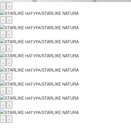
‹
›
‹
›
‹
›
‹
›
‹
›
‹
›
‹
›
‹
›
‹
›