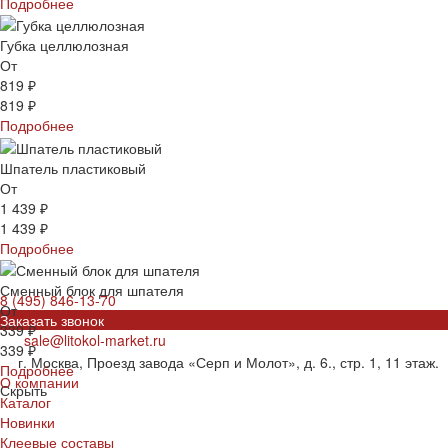
Подробнее
Губка целлюлозная
От
819 ₽
819 ₽
Подробнее
Шпатель пластиковый
От
1 439 ₽
1 439 ₽
Подробнее
Сменный блок для шпателя
8 (495) 846-13-70
От
Заказать звонок
339 ₽
sale@litokol-market.ru
339 ₽
г. Москва, Проезд завода «Серп и Молот», д. 6., стр. 1, 11 этаж.
Подробнее
О компании
Скрыть
Каталог
Новинки
Клеевые составы