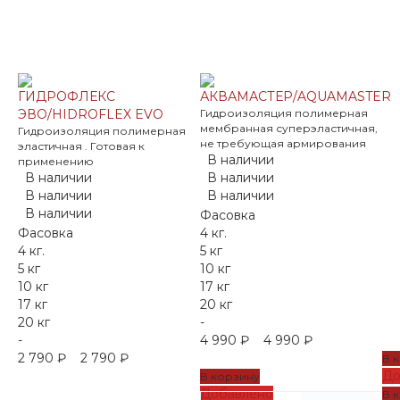
ГИДРОФЛЕКС
АКВАМАСТЕР/AQUAMASTER
ЭВО/HIDROFLEX EVO
Гидроизоляция полимерная
мембранная суперэластичная,
Гидроизоляция полимерная
не требующая армирования
эластичная . Готовая к
В наличии
применению
В наличии
В наличии
В наличии
В наличии
В наличии
Фасовка
Фасовка
4 кг.
4 кг.
5 кг
5 кг
10 кг
10 кг
17 кг
17 кг
20 кг
20 кг
-
-
4 990 ₽
4 990 ₽
2 790 ₽
2 790 ₽
В 
До
В корзину
Добавлено
В 